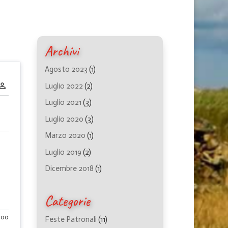
Archivi
Agosto 2023
(1)
m_identity
Luglio 2022
(2)
Luglio 2021
(3)
Luglio 2020
(3)
Marzo 2020
(1)
Luglio 2019
(2)
Dicembre 2018
(1)
Categorie
000
Feste Patronali
(11)