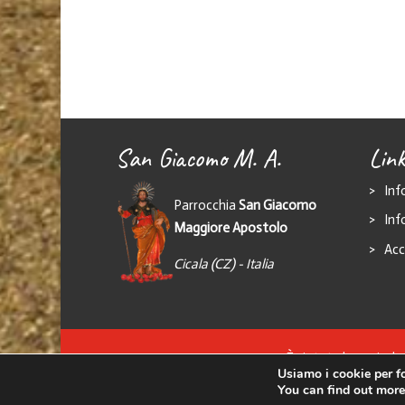
San Giacomo M. A.
Link
Inf
Parrocchia
San Giacomo
Inf
Maggiore Apostolo
Acc
Cicala (CZ) - Italia
È vietata la copia, l
Usiamo i cookie per fo
C
You can find out more