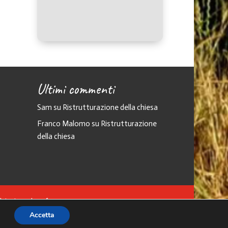
Ultimi commenti
Sam
su
Ristrutturazione della chiesa
Franco Malomo
su
Ristrutturazione
della chiesa
ualsiasi modo o forma.
it
Accetta