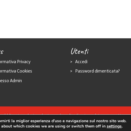
s
Utenti
ormativa Privacy
Accedi
ormativa Cookies
Password dimenticata?
esso Admin
a pubblicazione, la riproduzione e la redistribuzione dei contenuti in q
rnirti la miglior esperienza d'uso e navigazione sul nostro sito web.
opyright © 1992 – 2023
San Giacomo M. A.
| Powered by
Anotherweb.
 about which cookies we are using or switch them off in
settings
.