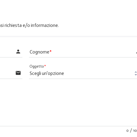
i richiesta e/o informazione.
person
per
Cognome
Oggetto
email
0
/
1