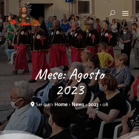
Mese:
Agosto
2023
Sei qui:
›
Home
›
News
›
2023
›
08