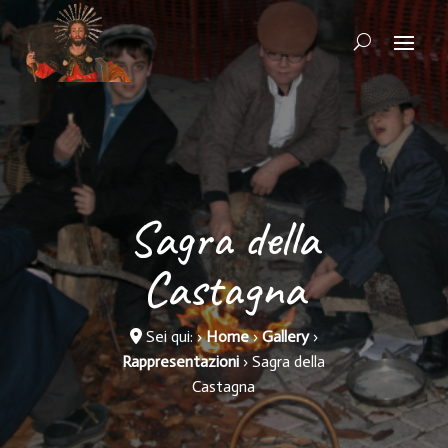
Sagra della
Castagna
Sei qui:
›
Home
›
Gallery
›
Rappresentazioni
›
Sagra della
Castagna